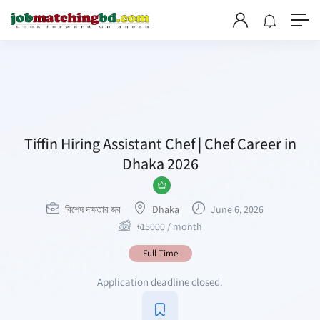
Tiffin Hiring Assistant Chef | Chef Career in
Dhaka 2026
বিশেষ দক্ষতার জব
Dhaka
June 6, 2026
৳
15000
/ month
Full Time
Application deadline closed.