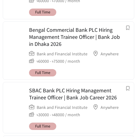
৳
60000
-
৳
70000
/ month
Full Time
Bengal Commercial Bank PLC Hiring
Management Trainee Officer | Bank Job
in Dhaka 2026
Bank and Financial Institute
Anywhere
৳
60000
-
৳
75000
/ month
Full Time
SBAC Bank PLC Hiring Management
Trainee Officer | Bank Job Career 2026
Bank and Financial Institute
Anywhere
৳
30000
-
৳
48000
/ month
Full Time