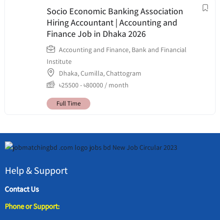
Socio Economic Banking Association
Hiring Accountant | Accounting and
Finance Job in Dhaka 2026
Accounting and Finance
,
Bank and Financial
Institute
Dhaka
,
Cumilla
,
Chattogram
৳
25500
-
৳
80000
/ month
Full Time
Help & Support
Contact Us
Phone or Support: