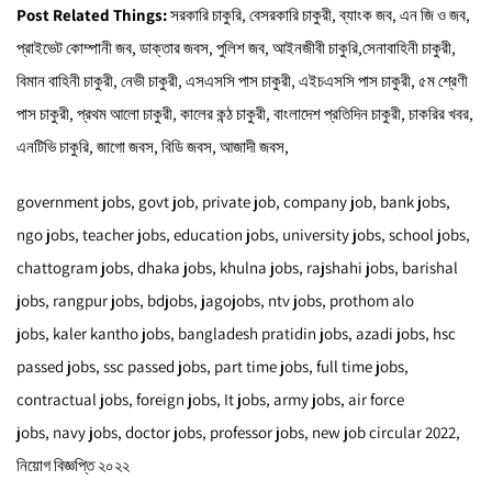
Post Related Things:
সরকারি চাকুরি, বেসরকারি চাকুরী, ব্যাংক জব, এন জি ও জব,
প্রাইভেট কোম্পানী জব, ডাক্তার জবস, পুলিশ জব, আইনজীবী চাকুরি,সেনাবাহিনী চাকুরী,
বিমান বাহিনী চাকুরী, নেভী চাকুরী, এসএসসি পাস চাকুরী, এইচএসসি পাস চাকুরী, ৫ম শ্রেণী
পাস চাকুরী, প্রথম আলো চাকুরী, কালের কন্ঠ চাকুরী, বাংলাদেশ প্রতিদিন চাকুরী, চাকরির খবর,
এনটিভি চাকুরি, জাগো জবস, বিডি জবস,
আজাদী জবস
,
government jobs, govt job, private job, company job, bank jobs,
ngo jobs, teacher jobs, education jobs, university jobs, school jobs,
chattogram jobs, dhaka jobs, khulna jobs, rajshahi jobs, barishal
jobs, rangpur jobs,
bdjobs
,
jagojobs
,
ntv jobs
,
prothom alo
jobs
,
kaler kantho jobs
,
bangladesh pratidin jobs
,
azadi jobs
, hsc
passed jobs, ssc passed jobs, part time jobs, full time jobs,
contractual jobs, foreign jobs, It jobs,
army jobs
,
air force
jobs
,
navy jobs
, doctor jobs, professor jobs,
new job circular 2022
,
নিয়োগ বিজ্ঞপ্তি ২০২২