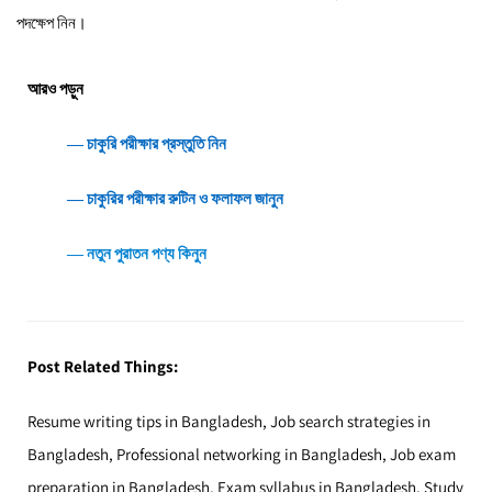
পদক্ষেপ নিন।
আরও পড়ুন
― চাকুরি পরীক্ষার প্রস্তুতি নিন
― চাকুরির পরীক্ষার রুটিন ও ফলাফল জানুন
― নতুন পুরাতন পণ্য কিনুন
Post Related Things:
Resume writing tips in Bangladesh, Job search strategies in
Bangladesh, Professional networking in Bangladesh, Job exam
preparation in Bangladesh, Exam syllabus in Bangladesh, Study