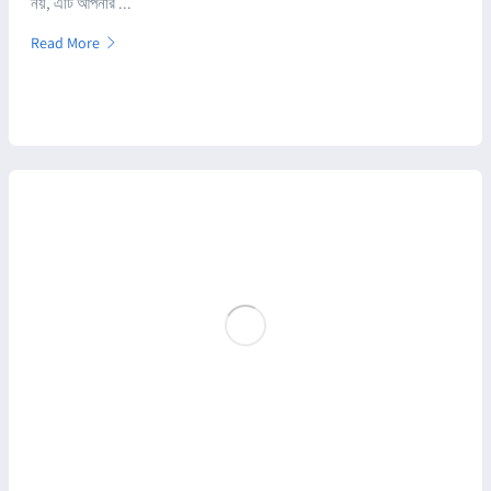
নয়, এটি আপনার ...
Read More