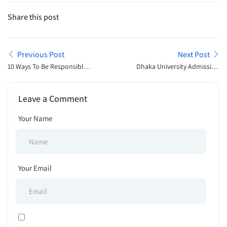
Share this post
Previous Post
Next Post
10 Ways To Be Responsible
Dhaka University Admission
2024
Announcement 2024
Leave a Comment
Your Name
Your Email