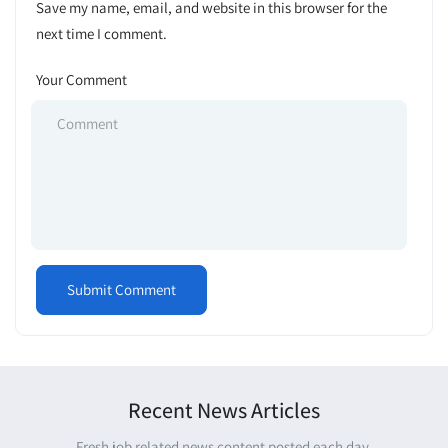
Save my name, email, and website in this browser for the
next time I comment.
Your Comment
Recent News Articles
Fresh job related news content posted each day.