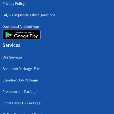
Privacy Policy
FAQ – Frequently Asked Questions
Download Android App
Services
Our Services
Basic Job Package- Free
Standard Job Package
Premium Job Package
Short Listed CV Package