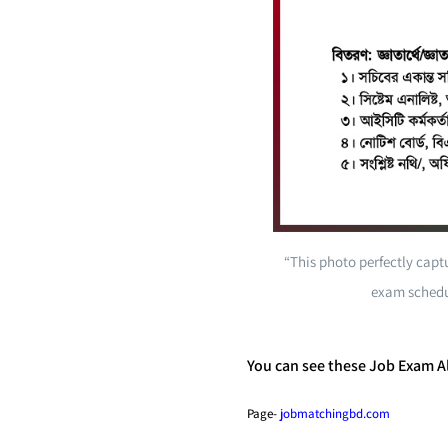
“This photo perfectly capt
exam schedu
You can see these Job Exam Al
Page-
jobmatchingbd.com