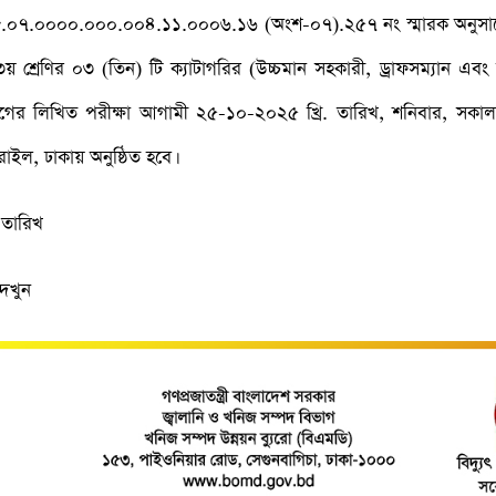
.০৭.০০০০.০০০.০০৪.১১.০০০৬.১৬ (অংশ-০৭).২৫৭ নং স্মারক অনুসারে নি
িতে ৩য় শ্রেণির ০৩ (তিন) টি ক্যাটাগরির (উচ্চমান সহকারী, ড্রাফসম্যান 
গের লিখিত পরীক্ষা আগামী ২৫-১০-২০২৫ খ্রি. তারিখ, শনিবার, সকাল 
াইল, ঢাকায় অনুষ্ঠিত হবে।
 তারিখ
দেখুন