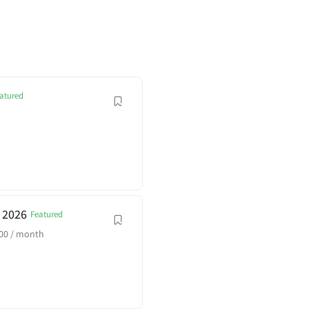
atured
b 2026
Featured
00
/ month