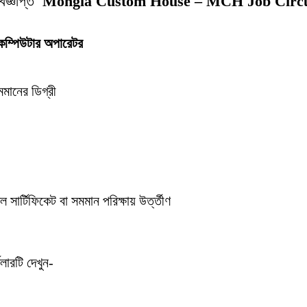
বিজ্ঞপ্তি
Mongla Custom House – MCH Job Circ
ম কম্পিউটার অপারেটর
মমানের ডিগ্রী
ল সার্টিফিকেট বা সমমান পরিক্ষায় উর্ত্তীণ
ুলারটি দেখুন-