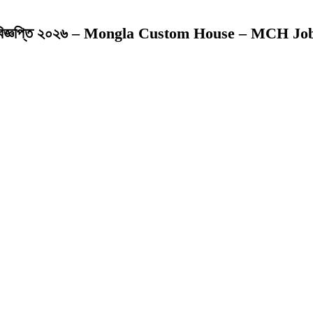
়োগ বিজ্ঞপ্তি ২০২৬ – Mongla Custom House – MCH J