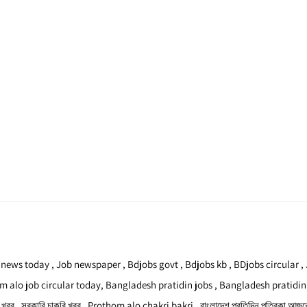
news today , Job newspaper , Bdjobs govt , Bdjobs kb , BDjobs circular , 
 alo job circular today, Bangladesh pratidin jobs , Bangladesh pratidin j
বর , সরকারি চাকরি খবর , Prothom alo chakri bakri , বাংলাদেশ প্রতিদিন পত্রিকা আজকের