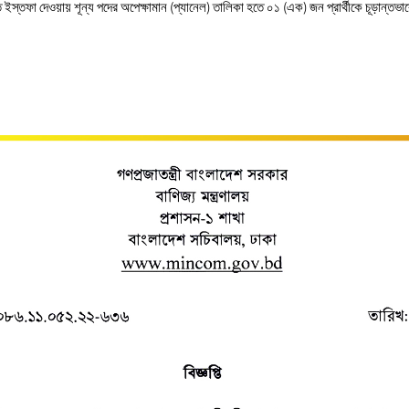
ে ইস্তফা দেওয়ায় শূন্য পদের অপেক্ষামান (প্যানেল) তালিকা হতে ০১ (এক) জন প্রার্থীকে চূড়ান্তভাব