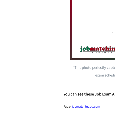
“This photo perfectly capt
exam schedu
You can see these Job Exam Al
Page-
jobmatchingbd.com