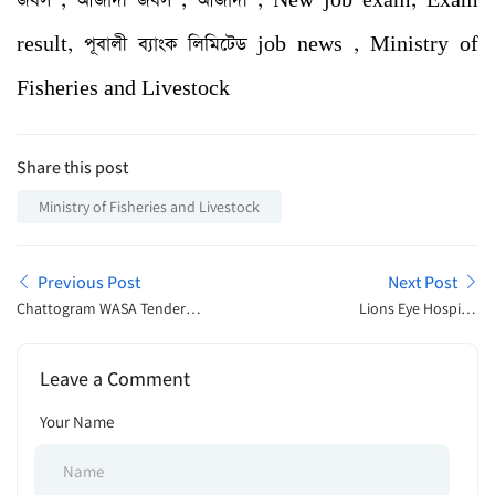
জবস , আজাদী জবস , আজাদী , New job exam, Exam
result, পূবালী ব্যাংক লিমিটেড job news , Ministry of
Fisheries and Livestock
Share this post
Ministry of Fisheries and Livestock
Previous Post
Next Post
Chattogram WASA Tender
Lions Eye Hospital
Notice 2024
Chittagong Admission
Announcement 2024
Leave a Comment
Your Name