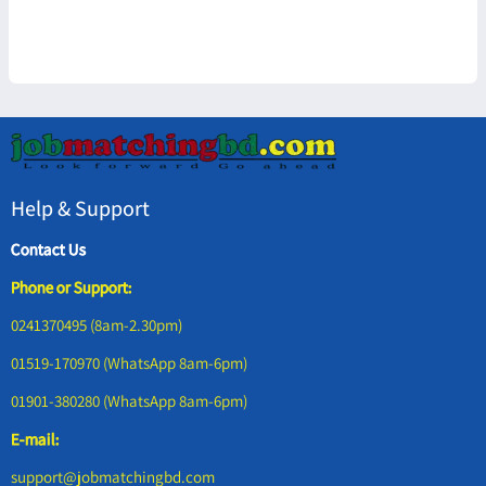
Help & Support
Contact Us
Phone or Support:
0241370495 (8am-2.30pm)
01519-170970 (WhatsApp 8am-6pm)
01901-380280 (WhatsApp 8am-6pm)
E-mail:
support@jobmatchingbd.com