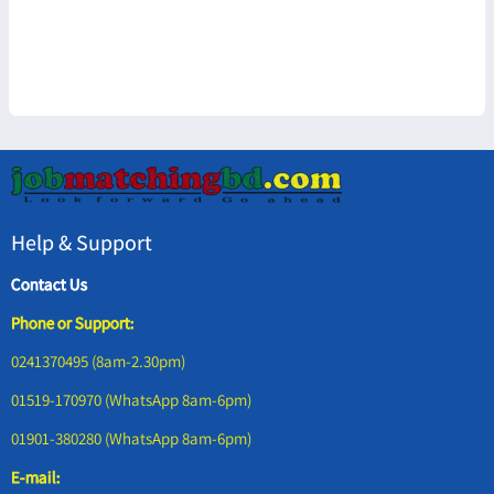
Help & Support
Contact Us
Phone or Support:
0241370495 (8am-2.30pm)
01519-170970 (WhatsApp 8am-6pm)
01901-380280 (WhatsApp 8am-6pm)
E-mail: