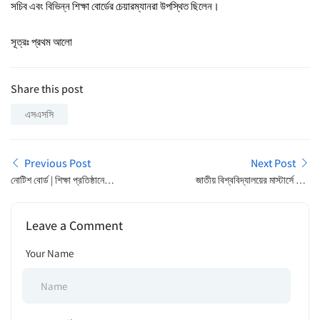
সচিব এবং বিভিন্ন শিক্ষা বোর্ডের চেয়ারম্যানরা উপস্থিত ছিলেন।
সূত্রঃ
প্রথম আলো
Share this post
এসএসসি
Previous Post
Next Post
নোটিশ বোর্ড | শিক্ষা প্রতিষ্ঠানে
জাতীয় বিশ্ববিদ্যালয়ের মাস্টার্সে ভর্তি
সপ্তাহে ছুটি দুই দিন, বাকি পাঁচ দিনের
অনলাইনে আজ শুরু
রুটিন প্রকাশিত হলো
Leave a Comment
Your Name